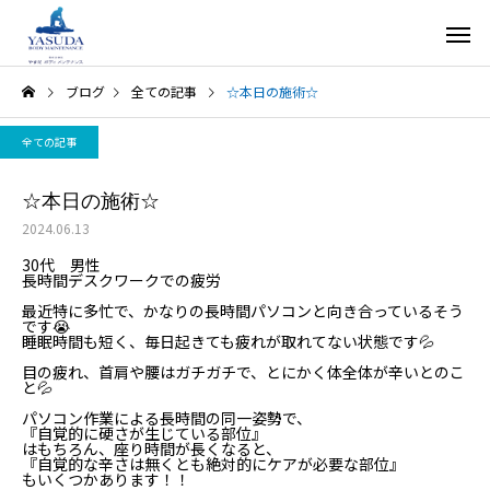
ブログ
全ての記事
☆本日の施術☆
全ての記事
☆本日の施術☆
2024.06.13
30代 男性
長時間デスクワークでの疲労
最近特に多忙で、かなりの長時間パソコンと向き合っているそう
です😭
睡眠時間も短く、毎日起きても疲れが取れてない状態です💦
目の疲れ、首肩や腰はガチガチで、とにかく体全体が辛いとのこ
と💦
パソコン作業による長時間の同一姿勢で、
『自覚的に硬さが生じている部位』
はもちろん、座り時間が長くなると、
『自覚的な辛さは無くとも絶対的にケアが必要な部位』
もいくつかあります！！